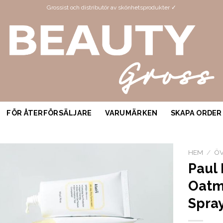
Grossist och distributör av skönhetsprodukter ✓
FÖR ÅTERFÖRSÄLJARE
VARUMÄRKEN
SKAPA ORDER
HEM
/
ÖV
Paul 
Oatm
Spra