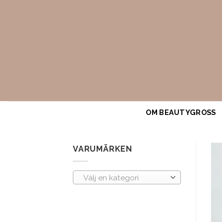
Skip
to
content
OM BEAUTYGROSS
VARUMÄRKEN
Välj en kategori