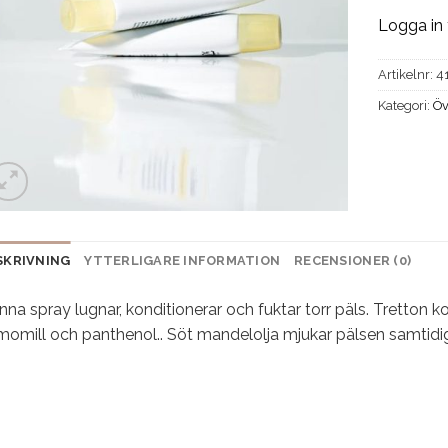
Logga in 
Artikelnr:
4
Kategori:
Öv
SKRIVNING
YTTERLIGARE INFORMATION
RECENSIONER (0)
na spray lugnar, konditionerar och fuktar torr päls. Tretton ko
momill och panthenol.. Söt mandelolja mjukar pälsen samtidi