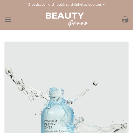
Skip
Grossist och distributör av skönhetsprodukter ✓
to
content