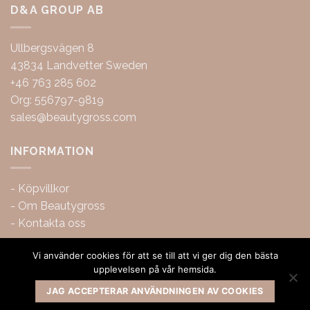
D&A GROUP AB
Ullbergsvägen 8
43834 Landvetter Sweden
+46 763 285 602
Org: 556797-9819
sales@beautygross.com
INFORMATION
-
Köpvillkor
-
Om Beautygross
-
Kontakta oss
Vi använder cookies för att se till att vi ger dig den bästa
upplevelsen på vår hemsida.
JAG ACCEPTERAR ANVÄNDNINGEN AV COOKIES
Copyright 2026 ©
BeautyGross