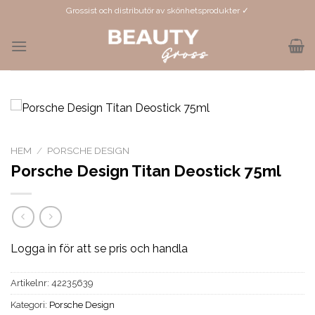
Skip
Grossist och distributör av skönhetsprodukter ✓
to
content
HEM
/
PORSCHE DESIGN
Porsche Design Titan Deostick 75ml
Logga in för att se pris och handla
Artikelnr:
42235639
Kategori:
Porsche Design