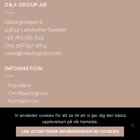
D&A GROUP AB
Ullbergsvägen 8
43834 Landvetter Sweden
+46 763 285 602
Org: 556797-9819
sales@beautygross.com
INFORMATION
-
Köpvillkor
-
Om Beautygross
-
Kontakta oss
Vi använder cookies för att se till att vi ger dig den bästa
upplevelsen på vår hemsida.
JAG ACCEPTERAR ANVÄNDNINGEN AV COOKIES
Copyright 2026 ©
BeautyGross