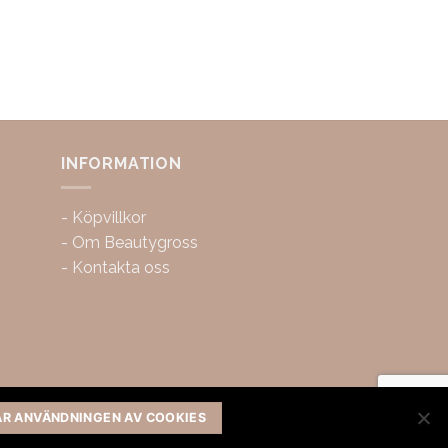
INFORMATION
-
Köpvillkor
-
Om Beautygross
-
Kontakta oss
AR ANVÄNDNINGEN AV COOKIES