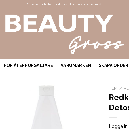
Grossist och distributör av skönhetsprodukter ✓
FÖR ÅTERFÖRSÄLJARE
VARUMÄRKEN
SKAPA ORDER
HEM
/
R
Redke
Deto
Logga in 