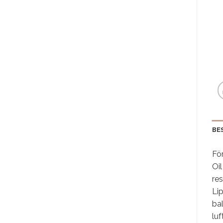
BE
För
Oi
re
Lip
bal
luf