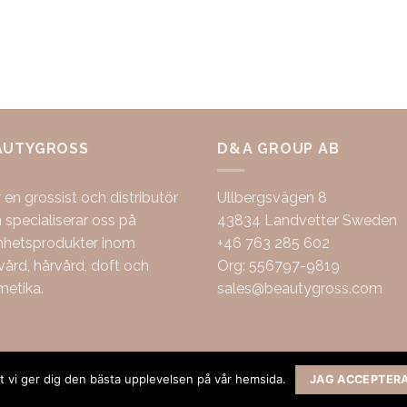
AUTYGROSS
D&A GROUP AB
r en grossist och distributör
Ullbergsvägen 8
specialiserar oss på
43834 Landvetter Sweden
nhetsprodukter inom
+46 763 285 602
ård, hårvård, doft och
Org: 556797-9819
metika.
sales@beautygross.com
att vi ger dig den bästa upplevelsen på vår hemsida.
JAG ACCEPTER