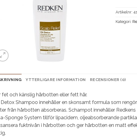
Artikelnr:
4
Kategori:
R
SKRIVNING
YTTERLIGARE INFORMATION
RECENSIONER (0)
 fet och känslig hårbotten eller fett hår.
l Detox Shampoo innehåller en skonsamt formula som rengör 
ster från hårbotten absorberas. Schampot innehåller Redkens
a-Sponge System tillför lipacidem, oljeabsorberande partiklar 
sansera fuktnivån i hårbotten och ger hårbotten en matt effekt t
tig.