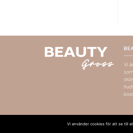
BE
Vi ä
som 
skö
hudv
kos
Copyright 2026 ©
BeautyGross
Vi använder cookies för att se till 