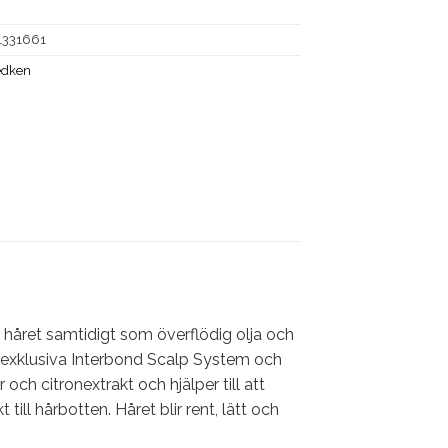
1331661
edken
håret samtidigt som överflödig olja och
 exklusiva Interbond Scalp System och
och citronextrakt och hjälper till att
ill hårbotten. Håret blir rent, lätt och