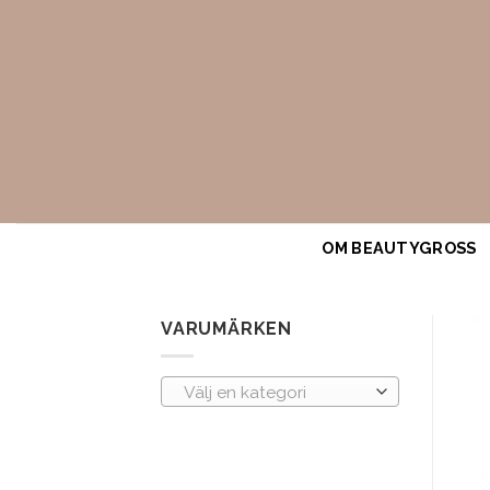
Skip
to
content
OM BEAUTYGROSS
VARUMÄRKEN
Välj en kategori