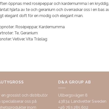
ften öppnas med rosépeppar och kardemumma i en kryddig, sp
ntat hjärta av te och geranium och överraskar oss i en bas av 
igt elegant doft för en modig och elegant man.
ppnoter: Rosépeppar, Kardemumma
rtnoter: Te, Geranium
noter: Vetiver, Vita Träslag
AUTYGROSS
D&A GROUP AB
r en grossist och distributör
Ullbergsvägen 8
specialiserar oss på
43834 Landvetter Sweden
nhetsprodukter inom
+46 763 285 602