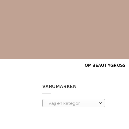
Skip
to
content
OM BEAUTYGROSS
VARUMÄRKEN
Välj en kategori