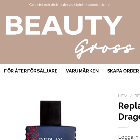
Grossist och distributör av skönhetsprodukter ✓
FÖR ÅTERFÖRSÄLJARE
VARUMÄRKEN
SKAPA ORDER
HEM
/
RE
Repl
Drag
Logga in 