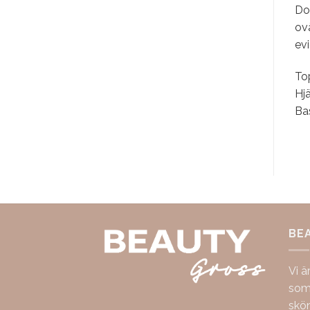
Do
ovä
ev
To
Hjä
Bas
BE
Vi ä
som 
skö