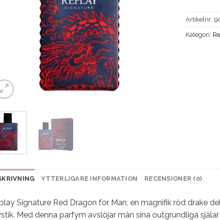
Artikelnr:
9
Kategori:
Re
SKRIVNING
YTTERLIGARE INFORMATION
RECENSIONER (0)
play Signature Red Dragon for Man, en magnifik röd drake dek
stik. Med denna parfym avslöjar män sina outgrundliga själa