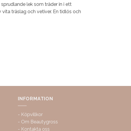
rudlande lek som träder in i ett
vita träslag och vetiver. En tidlös och
INFORMATION
-
Köpvillkor
-
Om Beautygross
-
Kontakta oss