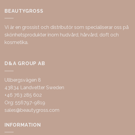
BEAUTYGROSS
Vi är en grossist och distributör som specialiserar oss på
skönhetsprodukter inom hudvård, hårvård, doft och
kosmetika.
D&A GROUP AB
Ullbergsvägen 8
43834 Landvetter Sweden
+46 763 285 602
Org: 556797-9819
sales@beautygross.com
INFORMATION