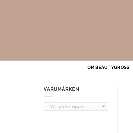
Skip
to
content
OM BEAUTYGROSS
VARUMÄRKEN
Välj en kategori