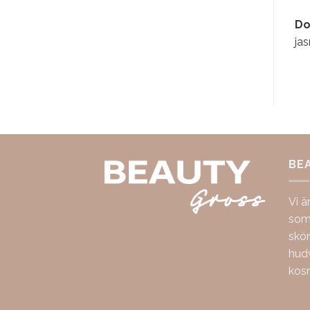
Do
jas
BE
Vi ä
som 
skö
hudv
kos