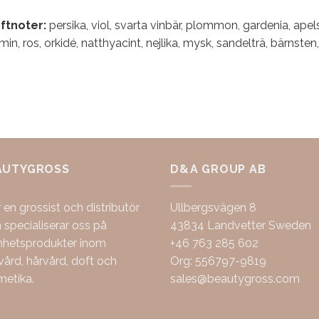
ftnoter:
persika, viol, svarta vinbär, plommon, gardenia, apels
min, ros, orkidé, natthyacint, nejlika, mysk, sandelträ, bärnste
AUTYGROSS
D&A GROUP AB
r en grossist och distributör
Ullbergsvägen 8
specialiserar oss på
43834 Landvetter Sweden
nhetsprodukter inom
+46 763 285 602
ård, hårvård, doft och
Org: 556797-9819
metika.
sales@beautygross.com