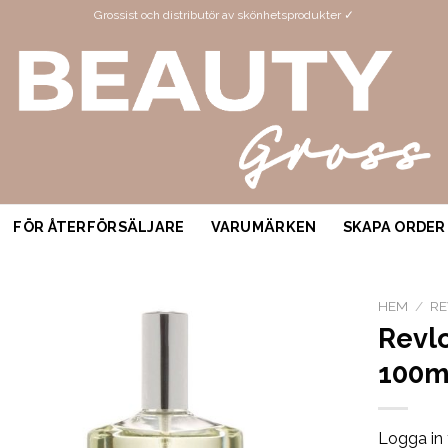
Grossist och distributör av skönhetsprodukter ✓
FÖR ÅTERFÖRSÄLJARE
VARUMÄRKEN
SKAPA ORDER
HEM
/
R
Revl
100m
Logga in 