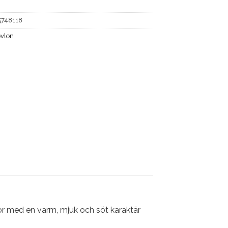
5748118
vlon
or med en varm, mjuk och söt karaktär