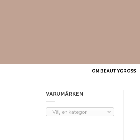
Skip
to
content
OM BEAUTYGROSS
VARUMÄRKEN
Välj en kategori