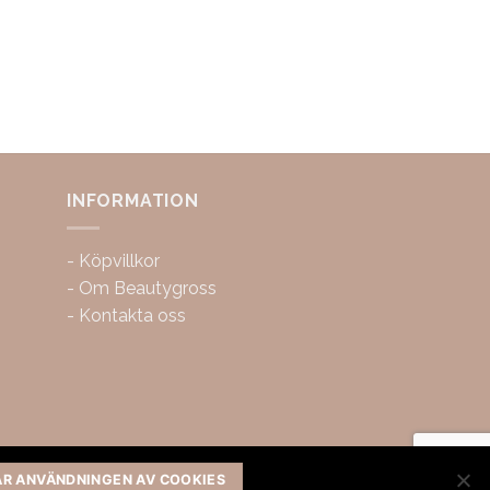
INFORMATION
-
Köpvillkor
-
Om Beautygross
-
Kontakta oss
AR ANVÄNDNINGEN AV COOKIES