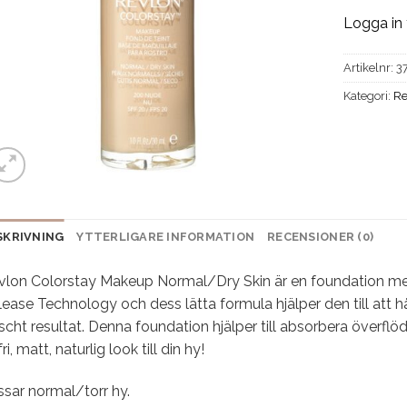
Logga in 
Artikelnr:
3
Kategori:
Re
SKRIVNING
YTTERLIGARE INFORMATION
RECENSIONER (0)
vlon Colorstay Makeup Normal/Dry Skin är en foundation med
ease Technology och dess lätta formula hjälper den till att h
scht resultat. Denna foundation hjälper till absorbera överflö
fri, matt, naturlig look till din hy!
sar normal/torr hy.