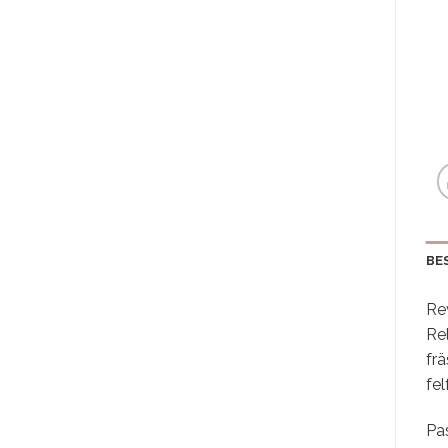
BE
Re
Rel
frä
fel
Pas