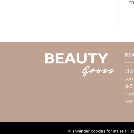
Inn
BE
Vi ä
som 
skö
hudv
kos
Copyright 2026 ©
BeautyGross
Vi använder cookies för att se till 