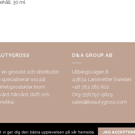
ehåll: 30 ml
AUTYGROSS
D&A GROUP AB
r en grossist och distributör
Ullbergsvägen 8
specialiserar oss på
43834 Landvetter Sweden
nhetsprodukter inom
+46 763 285 602
ård, hårvård, doft och
Org: 556797-9819
metika.
sales@beautygross.com
att vi ger dig den bästa upplevelsen på vår hemsida.
JAG ACCEPTER