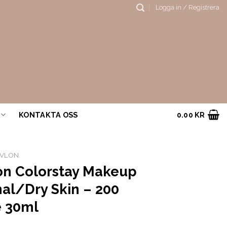
Logga in / Registrera
KONTAKTA OSS
0.00
KR
EVLON
on Colorstay Makeup
al/Dry Skin – 200
 30ml