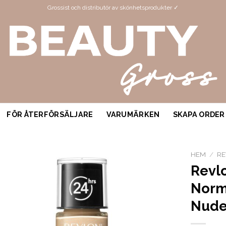
Grossist och distributör av skönhetsprodukter ✓
FÖR ÅTERFÖRSÄLJARE
VARUMÄRKEN
SKAPA ORDER
HEM
/
R
Revl
Norm
Nude