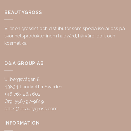
BEAUTYGROSS
Vi är en grossist och distributör som specialiserar oss på
skönhetsprodukter inom hudvård, hårvård, doft och
kosmetika.
D&A GROUP AB
Ullbergsvägen 8
43834 Landvetter Sweden
+46 763 285 602
Org: 556797-9819
sales@beautygross.com
INFORMATION