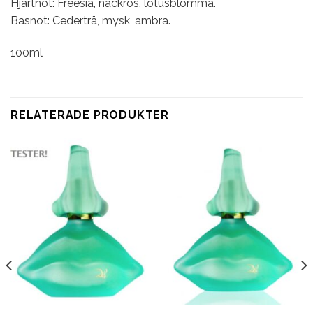
Hjärtnot: Freesia, näckros, lotusblomma.
Basnot: Cederträ, mysk, ambra.
100ml
RELATERADE PRODUKTER