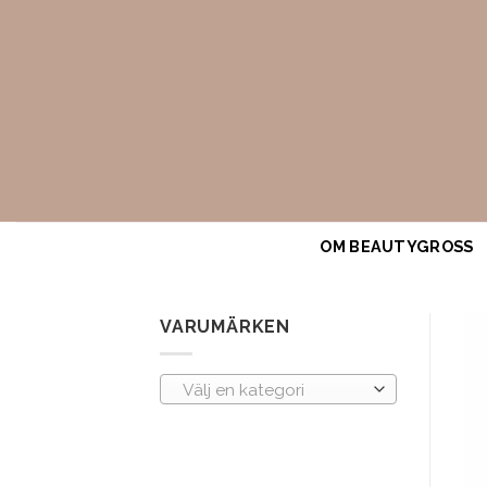
Skip
to
content
OM BEAUTYGROSS
VARUMÄRKEN
Välj en kategori