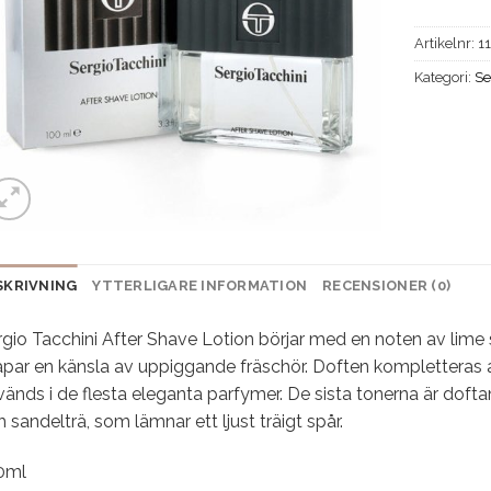
Artikelnr:
1
Kategori:
Se
SKRIVNING
YTTERLIGARE INFORMATION
RECENSIONER (0)
rgio Tacchini After Shave Lotion börjar med en noten av lime
apar en känsla av uppiggande fräschör. Doften kompletteras a
änds i de flesta eleganta parfymer. De sista tonerna är doft
 sandelträ, som lämnar ett ljust träigt spår.
0ml