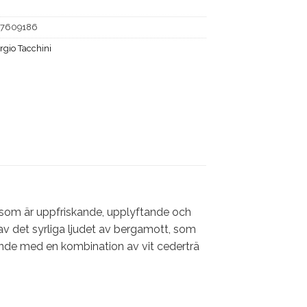
17609186
rgio Tacchini
 som är uppfriskande, upplyftande och
v det syrliga ljudet av bergamott, som
ande med en kombination av vit cederträ