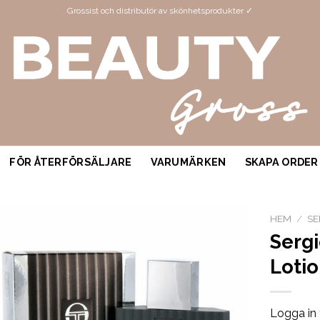
Grossist och distributör av skönhetsprodukter ✓
FÖR ÅTERFÖRSÄLJARE
VARUMÄRKEN
SKAPA ORDER
HEM
/
SE
Sergi
Loti
Logga in 