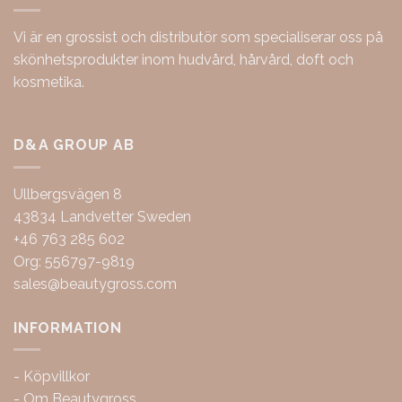
Vi är en grossist och distributör som specialiserar oss på
skönhetsprodukter inom hudvård, hårvård, doft och
kosmetika.
D&A GROUP AB
Ullbergsvägen 8
43834 Landvetter Sweden
+46 763 285 602
Org: 556797-9819
sales@beautygross.com
INFORMATION
-
Köpvillkor
-
Om Beautygross