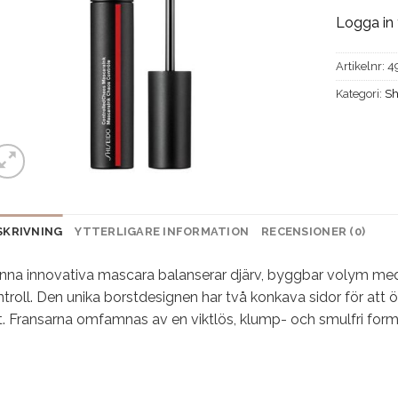
Logga in 
Artikelnr:
4
Kategori:
Sh
SKRIVNING
YTTERLIGARE INFORMATION
RECENSIONER (0)
nna innovativa mascara balanserar djärv, byggbar volym med 
troll. Den unika borstdesignen har två konkava sidor för att 
t. Fransarna omfamnas av en viktlös, klump- och smulfri form