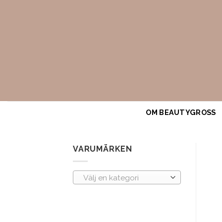
Skip
to
content
OM BEAUTYGROSS
VARUMÄRKEN
Välj en kategori