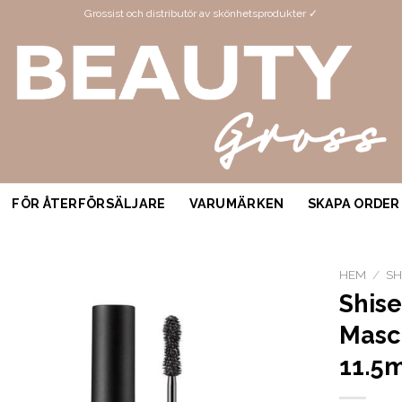
Grossist och distributör av skönhetsprodukter ✓
FÖR ÅTERFÖRSÄLJARE
VARUMÄRKEN
SKAPA ORDER
HEM
/
SH
Shis
Masc
11.5