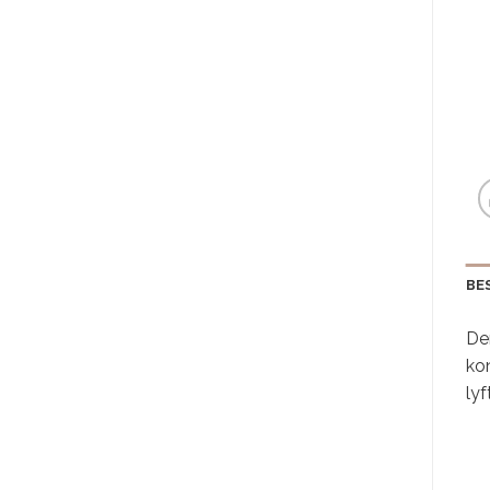
BE
De
kon
lyf