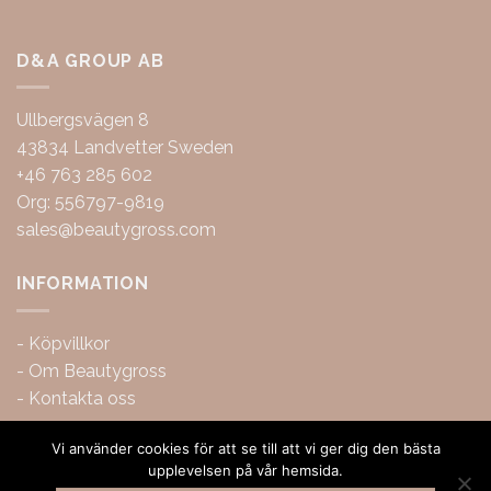
D&A GROUP AB
Ullbergsvägen 8
43834 Landvetter Sweden
+46 763 285 602
Org: 556797-9819
sales@beautygross.com
INFORMATION
-
Köpvillkor
-
Om Beautygross
-
Kontakta oss
Vi använder cookies för att se till att vi ger dig den bästa
upplevelsen på vår hemsida.