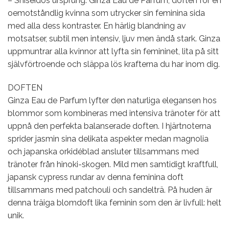
– Shiseidos ursprung. Ginza Eau de Parfum, doften för en
oemotståndlig kvinna som utrycker sin feminina sida
med alla dess kontraster. En härlig blandning av
motsatser, subtil men intensiv, ljuv men ändå stark. Ginza
uppmuntrar alla kvinnor att lyfta sin femininet, lita på sitt
självförtroende och släppa lös krafterna du har inom dig.
DOFTEN
Ginza Eau de Parfum lyfter den naturliga elegansen hos
blommor som kombineras med intensiva tränoter för att
uppnå den perfekta balanserade doften. I hjärtnoterna
sprider jasmin sina delikata aspekter medan magnolia
och japanska orkidéblad ansluter tillsammans med
tränoter från hinoki-skogen. Mild men samtidigt kraftfull,
japansk cypress rundar av denna feminina doft
tillsammans med patchouli och sandelträ. På huden är
denna träiga blomdoft lika feminin som den är livfull: helt
unik.