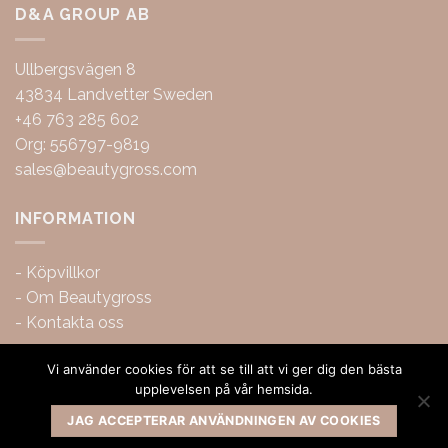
D&A GROUP AB
Ullbergsvägen 8
43834 Landvetter Sweden
+46 763 285 602
Org: 556797-9819
sales@beautygross.com
INFORMATION
-
Köpvillkor
-
Om Beautygross
-
Kontakta oss
Vi använder cookies för att se till att vi ger dig den bästa
upplevelsen på vår hemsida.
JAG ACCEPTERAR ANVÄNDNINGEN AV COOKIES
Copyright 2026 ©
BeautyGross