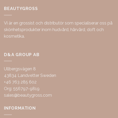
BEAUTYGROSS
Vi är en grossist och distributör som specialiserar oss på
skönhetsprodukter inom hudvård, hårvård, doft och
kosmetika.
D&A GROUP AB
Ullbergsvägen 8
43834 Landvetter Sweden
+46 763 285 602
Org: 556797-9819
sales@beautygross.com
INFORMATION