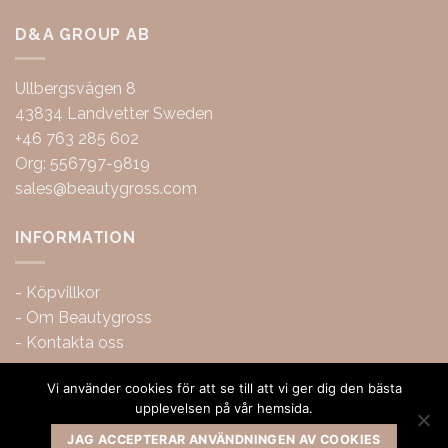
D&A GROUP AB
Ullbergsvägen 8
43834 Landvetter Sweden
+46 763 285 602
Org: 556797-9819
sales@beautygross.com
INFORMATION
-
Köpvillkor
-
Om Beautygross
-
Kontakta oss
Vi använder cookies för att se till att vi ger dig den bästa
upplevelsen på vår hemsida.
JAG ACCEPTERAR ANVÄNDNINGEN AV COOKIES