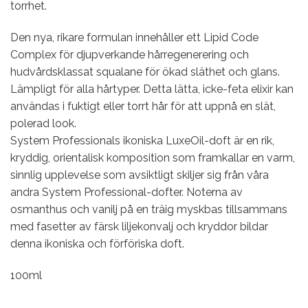
torrhet.
Den nya, rikare formulan innehåller ett Lipid Code
Complex för djupverkande hårregenerering och
hudvårdsklassat squalane för ökad släthet och glans.
Lämpligt för alla hårtyper. Detta lätta, icke-feta elixir kan
användas i fuktigt eller torrt hår för att uppnå en slät,
polerad look.
System Professionals ikoniska LuxeOil-doft är en rik,
kryddig, orientalisk komposition som framkallar en varm,
sinnlig upplevelse som avsiktligt skiljer sig från våra
andra System Professional-dofter. Noterna av
osmanthus och vanilj på en träig myskbas tillsammans
med fasetter av färsk liljekonvalj och kryddor bildar
denna ikoniska och förföriska doft.
100ml