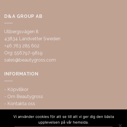
D&A GROUP AB
Ullbergsvägen 8
43834 Landvetter Sweden
+46 763 285 602
Org: 556797-9819
sales@beautygross.com
INFORMATION
-
Köpvillkor
-
Om Beautygross
-
Kontakta oss
Vi använder cookies för att se till att vi ger dig den bästa
upplevelsen på vår hemsida.