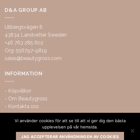
D&A GROUP AB
Ullbergsvägen 8
43834 Landvetter Sweden
+46 763 285 602
Org: 556797-9819
sales@beautygross.com
INFORMATION
-
Köpvillkor
-
Om Beautygross
-
Kontakta oss
Vi använder cookies för att se till att vi ger dig den bästa
upplevelsen på vår hemsida.
JAG ACCEPTERAR ANVÄNDNINGEN AV COOKIES
Copyright 2026 ©
BeautyGross