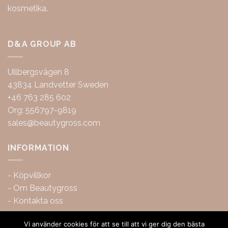
kosmetika.
D&A GROUP AB
Ullbergsvägen 8
43834 Landvetter Sweden
+46 763 285 602
Org: 556797-9819
sales@beautygross.com
INFORMATION
-
Köpvillkor
-
Om Beautygross
-
Kontakta oss
Vi använder cookies för att se till att vi ger dig den bästa