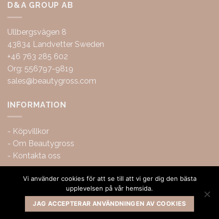
D&A GROUP AB
Ullbergsvägen 8
43834 Landvetter Sweden
+46 763 285 602
Org: 556797-9819
sales@beautygross.com
INFORMATION
-
Köpvillkor
-
Om Beautygross
-
Kontakta oss
Vi använder cookies för att se till att vi ger dig den bästa
upplevelsen på vår hemsida.
JAG ACCEPTERAR ANVÄNDNINGEN AV COOKIES
Copyright 2026 ©
BeautyGross