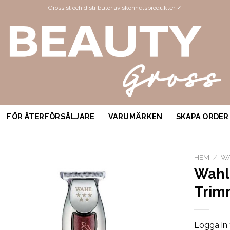
Grossist och distributör av skönhetsprodukter ✓
FÖR ÅTERFÖRSÄLJARE
VARUMÄRKEN
SKAPA ORDER
HEM
/
W
Wahl
Trim
Logga in 