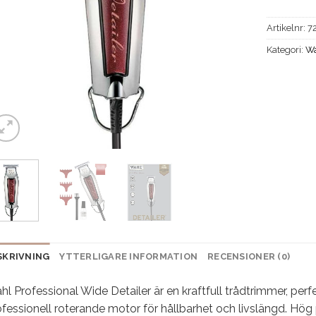
Artikelnr:
7
Kategori:
W
SKRIVNING
YTTERLIGARE INFORMATION
RECENSIONER (0)
l Professional Wide Detailer är en kraftfull trådtrimmer, perf
ofessionell roterande motor för hållbarhet och livslängd. H