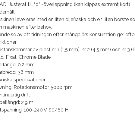
D. Justerat till “0” -överlappning (kan klippas extremt kort)
erhåll:
kinen levereras med en liten oljeflaska och en liten borste s
n maskinen efter behov.
ändelse av att tidningen efter många års konsumtion ger efter 
ktioner:
istanskammar av plast nr 1 (1,5 mm), nr 2 (4,5 mm) och nr 3 
ad: Fixat, Chrome Blade
ärlängd: 0,2 mm
ärbredd: 38 mm
niska specifikationer:
ivning: Rotationsmotor, 5000 rpm
tinuerlig drift
bellängd: 2,9 m
tspänning: 100-240 V, 50/60 H