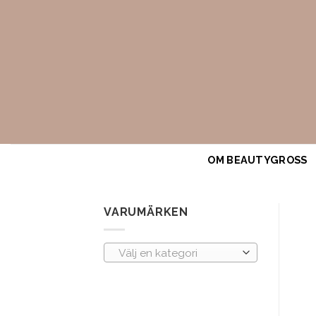
Skip
to
content
OM BEAUTYGROSS
VARUMÄRKEN
Välj en kategori