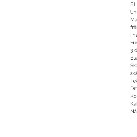
BLA
Und
Mas
frå
I h
Fun
3 d
Bl
Sk
sk
Tek
Dr
Kon
Ka
Nä