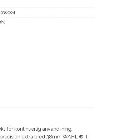
2936904
ahl
ekt för kontinuerlig använd-ning.
ög precision extra bred 38mm WAHL ® T-