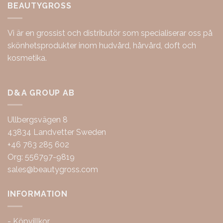
BEAUTYGROSS
Vi är en grossist och distributör som specialiserar oss på
skönhetsprodukter inom hudvård, hårvård, doft och
kosmetika.
D&A GROUP AB
Ullbergsvägen 8
43834 Landvetter Sweden
+46 763 285 602
Org: 556797-9819
sales@beautygross.com
INFORMATION
-
Köpvillkor