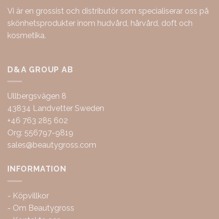
Vi är en grossist och distributör som specialiserar oss på
skönhetsprodukter inom hudvård, hårvård, doft och
kosmetika.
D&A GROUP AB
Ullbergsvägen 8
43834 Landvetter Sweden
+46 763 285 602
Org: 556797-9819
sales@beautygross.com
INFORMATION
-
Köpvillkor
-
Om Beautygross