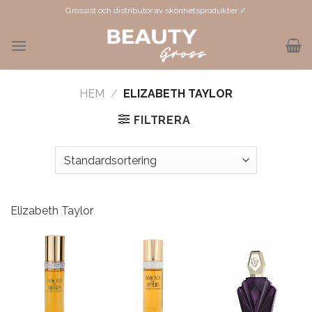
Skip
Grossist och distributör av skönhetsprodukter ✓
to
content
HEM
/
ELIZABETH TAYLOR
FILTRERA
Elizabeth Taylor