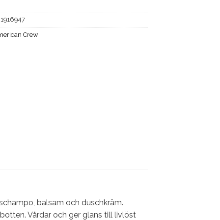
21916947
erican Crew
ed schampo, balsam och duschkräm.
tten. Vårdar och ger glans till livlöst