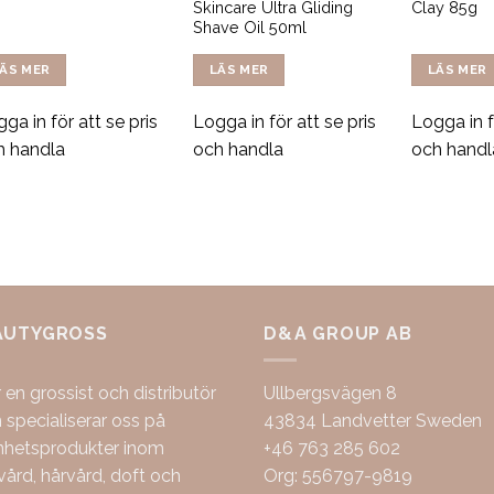
Skincare Ultra Gliding
Clay 85g
Shave Oil 50ml
ÄS MER
LÄS MER
LÄS MER
ga in för att se pris
Logga in för att se pris
Logga in f
h handla
och handla
och handl
AUTYGROSS
D&A GROUP AB
r en grossist och distributör
Ullbergsvägen 8
specialiserar oss på
43834 Landvetter Sweden
nhetsprodukter inom
+46 763 285 602
ård, hårvård, doft och
Org: 556797-9819