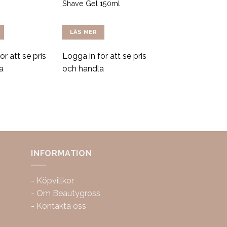
Shave Gel 150ml
LÄS MER
ör att se pris
Logga in för att se pris
a
och handla
INFORMATION
-
Köpvillkor
-
Om Beautygross
-
Kontakta oss