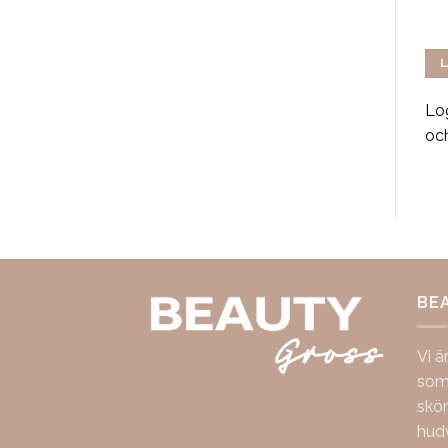
Moisturizing Conditioner
Fiber 85g
1000ml
LÄS MER
LÄS MER
L
Logga in för att se pris
Logga in för att se pris
Log
och handla
och handla
oc
BE
Vi ä
som 
skö
hudv