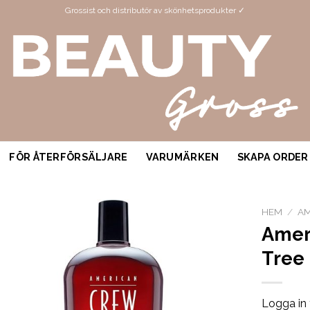
Grossist och distributör av skönhetsprodukter ✓
FÖR ÅTERFÖRSÄLJARE
VARUMÄRKEN
SKAPA ORDER
HEM
/
AM
Amer
Tree
Logga in 