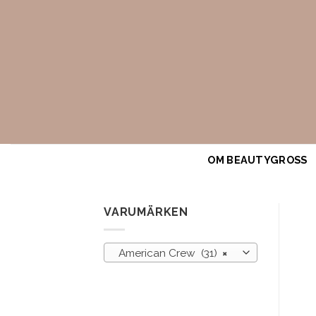
Skip
to
content
OM BEAUTYGROSS
VARUMÄRKEN
American Crew (31)
×