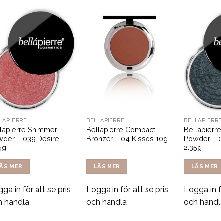
LÁPIERRE
BELLÁPIERRE
BELLÁPIERR
lapierre Shimmer
Bellapierre Compact
Bellapierr
der – 039 Desire
Bronzer – 04 Kisses 10g
Powder – 
5g
2.35g
ÄS MER
LÄS MER
LÄS MER
ga in för att se pris
Logga in för att se pris
Logga in f
h handla
och handla
och handl