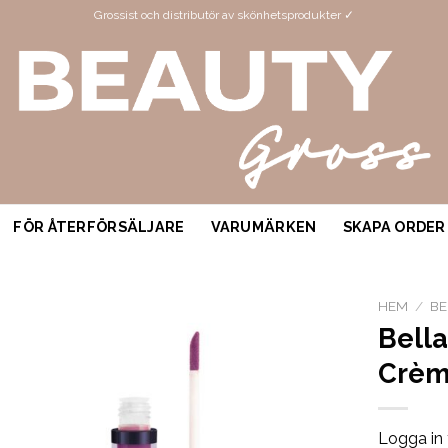
Grossist och distributör av skönhetsprodukter ✓
FÖR ÅTERFÖRSÄLJARE
VARUMÄRKEN
SKAPA ORDER
HEM
/
BE
Bella
Crèm
Logga in 