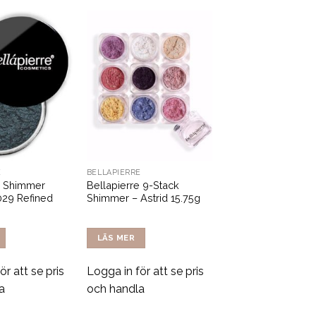
E
BELLÁPIERRE
e Shimmer
Bellapierre 9-Stack
029 Refined
Shimmer – Astrid 15.75g
LÄS MER
ör att se pris
Logga in för att se pris
a
och handla