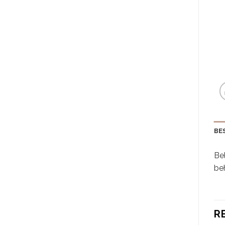
BE
Bel
beh
R