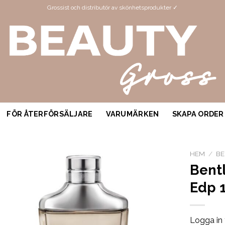
Grossist och distributör av skönhetsprodukter ✓
FÖR ÅTERFÖRSÄLJARE
VARUMÄRKEN
SKAPA ORDER
HEM
/
BE
Bentl
Edp 
Logga in 