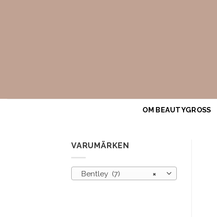
Skip
to
content
OM BEAUTYGROSS
VARUMÄRKEN
Bentley (7)
×