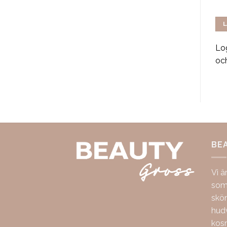
Intense Edp 100ml
Edp 100ml
LÄS MER
LÄS MER
L
Logga in för att se pris
Logga in för att se pris
Log
och handla
och handla
oc
BE
Vi ä
som 
skö
hudv
kos