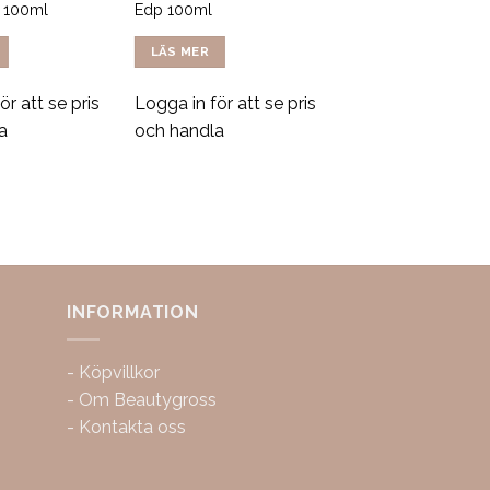
p 100ml
Edp 100ml
LÄS MER
ör att se pris
Logga in för att se pris
a
och handla
INFORMATION
-
Köpvillkor
-
Om Beautygross
-
Kontakta oss