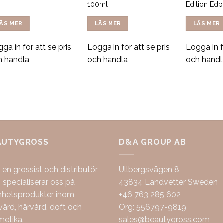
100ml
Edition Ed
ÄS MER
LÄS MER
LÄS MER
ga in för att se pris
Logga in för att se pris
Logga in f
h handla
och handla
och handl
AUTYGROSS
D&A GROUP AB
r en grossist och distributör
Ullbergsvägen 8
specialiserar oss på
43834 Landvetter Sweden
nhetsprodukter inom
+46 763 285 602
ård, hårvård, doft och
Org: 556797-9819
metika.
sales@beautygross.com