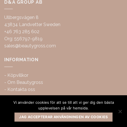
D&A GROUP AB
Ullbergsvägen 8
43834 Landvetter Sweden
+46 763 285 602
Org: 556797-9819
sales@beautygross.com
INFORMATION
-
Köpvillkor
-
Om Beautygross
-
Kontakta oss
Vi använder cookies för att se till att vi ger dig den bästa
upplevelsen på vår hemsida.
JAG ACCEPTERAR ANVÄNDNINGEN AV COOKIES
Copyright 2026 ©
BeautyGross