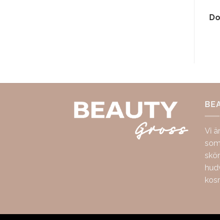
Do
BE
Vi ä
som 
skö
hudv
kos
Copyright 2026 ©
BeautyGross