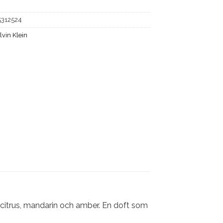
5312524
lvin Klein
v citrus, mandarin och amber. En doft som