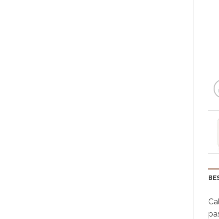
BE
Cal
pa