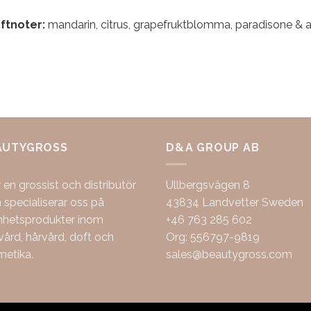
ftnoter:
mandarin, citrus, grapefruktblomma, paradisone & 
AUTYGROSS
D&A GROUP AB
r en grossist och distributör
Ullbergsvägen 8
specialiserar oss på
43834 Landvetter Sweden
nhetsprodukter inom
+46 763 285 602
ård, hårvård, doft och
Org: 556797-9819
metika.
sales@beautygross.com