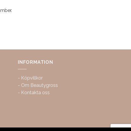
amber.
INFORMATION
-
Köpvillkor
-
Om Beautygross
-
Kontakta oss