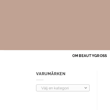
Skip
to
content
OM BEAUTYGROSS
VARUMÄRKEN
Välj en kategori