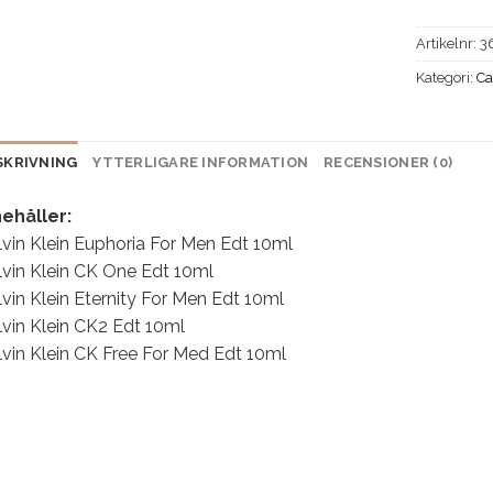
Artikelnr:
3
Kategori:
Ca
SKRIVNING
YTTERLIGARE INFORMATION
RECENSIONER (0)
nehåller:
lvin Klein Euphoria For Men Edt 10ml
lvin Klein CK One Edt 10ml
vin Klein Eternity For Men Edt 10ml
lvin Klein CK2 Edt 10ml
lvin Klein CK Free For Med Edt 10ml