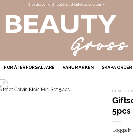
Grossist och distributör av skönhetsprodukter ✓
FÖR ÅTERFÖRSÄLJARE
VARUMÄRKEN
SKAPA ORDER
HEM
/
CA
Gifts
5pcs
Logga in 