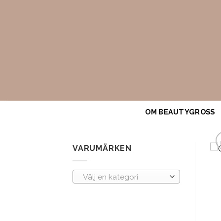
Skip
to
content
OM BEAUTYGROSS
VARUMÄRKEN
Välj en kategori