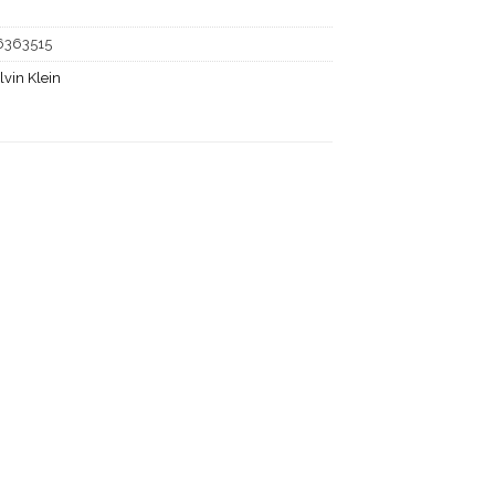
6363515
lvin Klein