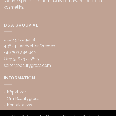
skönhetsprodukter inom hudvård, hårvård, doft och
kosmetika.
D&A GROUP AB
Ullbergsvägen 8
43834 Landvetter Sweden
+46 763 285 602
Org: 556797-9819
sales@beautygross.com
INFORMATION
-
Köpvillkor
-
Om Beautygross
-
Kontakta oss