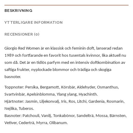
BESKRIVNING
YTTERLIGARE INFORMATION
RECENSIONER (0)
Giorgio Red Women är en klassisk och feminin doft, lanserad redan
1989 och fortfarande en favorit hos tusentals kvinnor, lika aktuell nu
som då. Det är en tidlös parfym med en intensiv doftkombination av
saftiga frukter, nyplockade blommor och trädiga och skogiga
basnoter.
Toppnoter: Persika, Bergamott, Körsbär, Aldehyder, Osmanthus,
Svartvinbär, Apelsinblomma, Ylang ylang, Hyachinth.
Hjärtnoter: Jasmin, Liljekonvalj, Iris, Ros, Litchi, Gardenia, Rosmarin,
Nejlika, Tuberos.
Basnoter: Patchouli, Vanilj, Tonkabönor, Sandelträ, Mossa, Bärnsten,
Vetiver, Cederträ, Myrra, Olibanum.