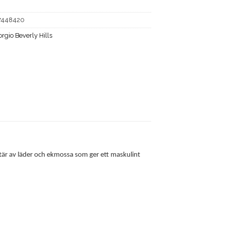
7448420
orgio Beverly Hills
ktär av läder och ekmossa som ger ett maskulint