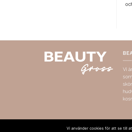
oc
BE
Vi ä
som 
skö
hudv
kos
Copyright 2026 ©
BeautyGross
Vi använder cookies för att se till 