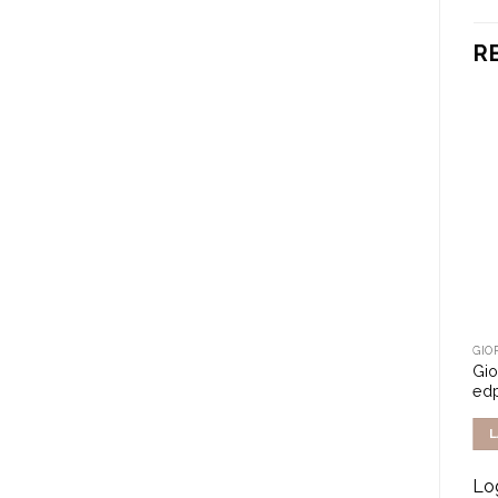
R
GIO
Gio
ed
L
Log