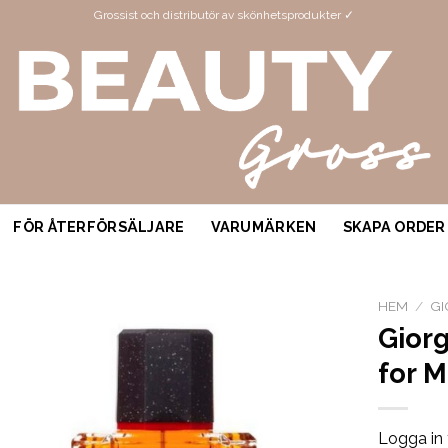
Grossist och distributör av skönhetsprodukter ✓
FÖR ÅTERFÖRSÄLJARE
VARUMÄRKEN
SKAPA ORDER
HEM
/
GI
Giorg
for 
Logga in 