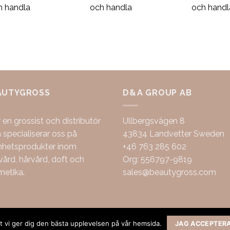
h handla
och handla
och handl
AUTYGROSS
D&A GROUP AB
r en grossist och distributör
Ullbergsvägen 8
specialiserar oss på
43834 Landvetter Sweden
nhetsprodukter inom
+46 763 285 602
ård, hårvård, doft och
Org: 556797-9819
metika.
sales@beautygross.com
att vi ger dig den bästa upplevelsen på vår hemsida.
JAG ACCEPTER