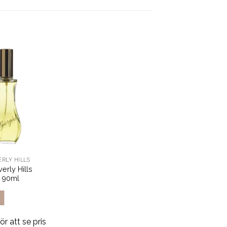
ERLY HILLS
erly Hills
t 90ml
ör att se pris