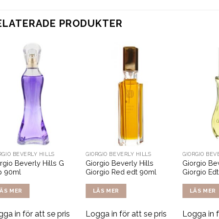
ELATERADE PRODUKTER
RGIO BEVERLY HILLS
GIORGIO BEVERLY HILLS
GIORGIO BEV
rgio Beverly Hills G
Giorgio Beverly Hills
Giorgio Bev
p 90ml
Giorgio Red edt 90ml
Giorgio Ed
ÄS MER
LÄS MER
LÄS MER
ga in för att se pris
Logga in för att se pris
Logga in f