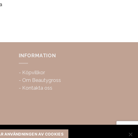
a
INFORMATION
-
Köpvillkor
-
Om Beautygross
-
Kontakta oss
AR ANVÄNDNINGEN AV COOKIES