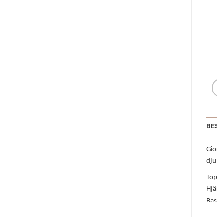
BE
Gio
dju
Top
Hjä
Bas