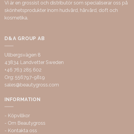
Vi är en grossist och distributör som specialiserar oss på
skönhetsprodukter inom hudvård, hårvård, doft och
kosmetika.
D&A GROUP AB
Ullbergsvägen 8
43834 Landvetter Sweden
+46 763 285 602
Org: 556797-9819
sales@beautygross.com
INFORMATION
-
Köpvillkor
-
Om Beautygross
-
Kontakta oss