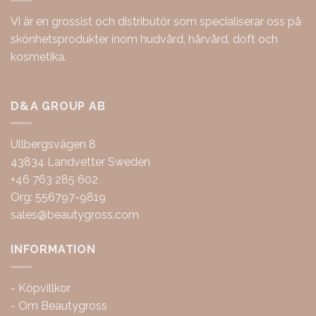
Vi är en grossist och distributör som specialiserar oss på
skönhetsprodukter inom hudvård, hårvård, doft och
kosmetika.
D&A GROUP AB
Ullbergsvägen 8
43834 Landvetter Sweden
+46 763 285 602
Org: 556797-9819
sales@beautygross.com
INFORMATION
-
Köpvillkor
-
Om Beautygross