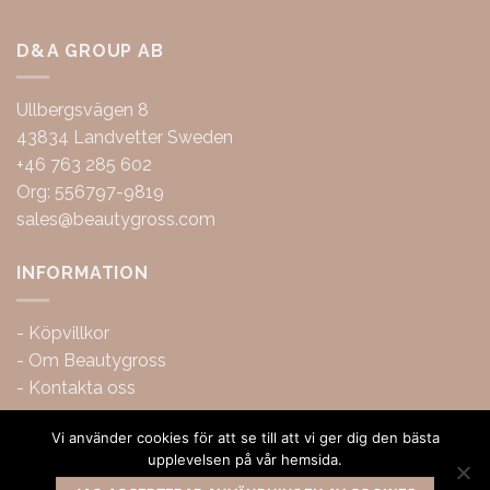
D&A GROUP AB
Ullbergsvägen 8
43834 Landvetter Sweden
+46 763 285 602
Org: 556797-9819
sales@beautygross.com
INFORMATION
-
Köpvillkor
-
Om Beautygross
-
Kontakta oss
Vi använder cookies för att se till att vi ger dig den bästa
upplevelsen på vår hemsida.