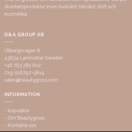
skönhetsprodukter inom hudvård, hårvård, doft och
kosmetika.
D&A GROUP AB
Ullbergsvägen 8
43834 Landvetter Sweden
+46 763 285 602
Org: 556797-9819
sales@beautygross.com
INFORMATION
-
Köpvillkor
-
Om Beautygross
-
Kontakta oss