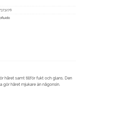
7373276
ofluido
året samt tillför fukt och glans. Den
 gör håret mjukare än någonsin.