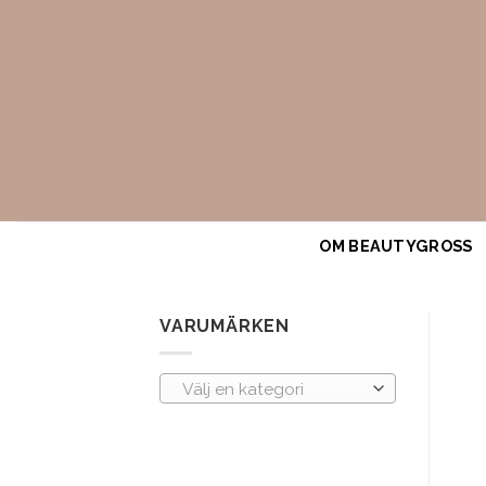
Skip
to
content
OM BEAUTYGROSS
VARUMÄRKEN
Välj en kategori