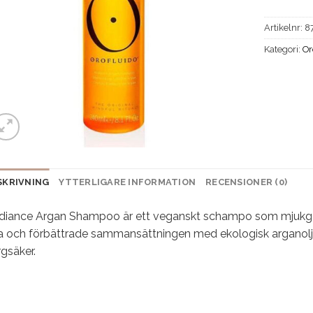
Artikelnr:
8
Kategori:
Or
SKRIVNING
YTTERLIGARE INFORMATION
RECENSIONER (0)
diance Argan Shampoo är ett veganskt schampo som mjukgör h
a och förbättrade sammansättningen med ekologisk arganolja
gsäker.