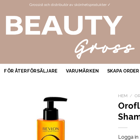
Grossist och distributör av skönhetsprodukter ✓
FÖR ÅTERFÖRSÄLJARE
VARUMÄRKEN
SKAPA ORDER
HEM
/
O
Orof
Sham
Logga in 