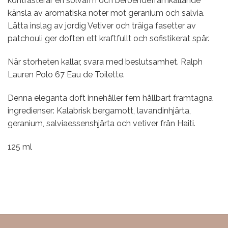
kontrasterar en solvarm och beroendeframkallande
känsla av aromatiska noter mot geranium och salvia.
Lätta inslag av jordig Vetiver och träiga fasetter av
patchouli ger doften ett kraftfullt och sofistikerat spår.
När storheten kallar, svara med beslutsamhet. Ralph
Lauren Polo 67 Eau de Toilette.
Denna eleganta doft innehåller fem hållbart framtagna
ingredienser: Kalabrisk bergamott, lavandinhjärta,
geranium, salviaessenshjärta och vetiver från Haiti.
125 ml