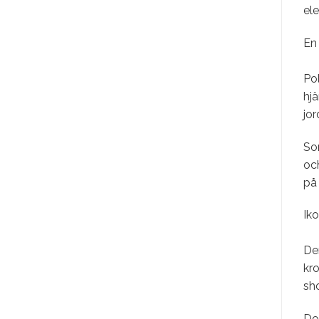
ele
En 
Po
hjä
jor
So
och
på
Ik
De
kro
sho
Do