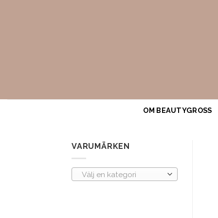
Skip
to
content
OM BEAUTYGROSS
VARUMÄRKEN
Välj en kategori