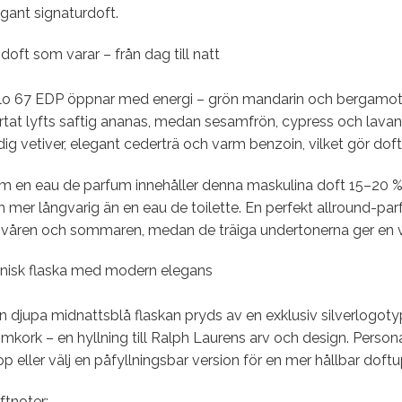
gant signaturdoft.
doft som varar – från dag till natt
lo 67 EDP öppnar med energi – grön mandarin och bergamot
rtat lyfts saftig ananas, medan sesamfrön, cypress och lavand
dig vetiver, elegant cederträ och varm benzoin, vilket gör doft
m en eau de parfum innehåller denna maskulina doft 15–20 % p
 mer långvarig än en eau de toilette. En perfekt allround-par
 våren och sommaren, medan de träiga undertonerna ger en v
onisk flaska med modern elegans
n djupa midnattsblå flaskan pryds av en exklusiv silverlogot
mkork – en hyllning till Ralph Laurens arv och design. Person
p eller välj en påfyllningsbar version för en mer hållbar doft
ftnoter: