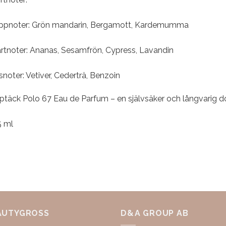
ppnoter: Grön mandarin, Bergamott, Kardemumma
ärtnoter: Ananas, Sesamfrön, Cypress, Lavandin
noter: Vetiver, Cederträ, Benzoin
ptäck Polo 67 Eau de Parfum – en självsäker och långvarig do
5 ml
AUTYGROSS
D&A GROUP AB