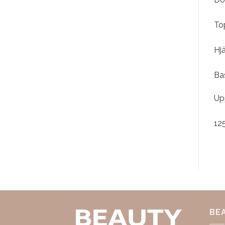
To
Hj
Bas
Up
12
BE