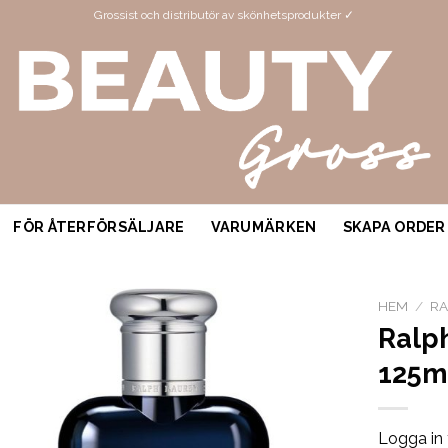
Grossist och distributör av skönhetsprodukter ✓
FÖR ÅTERFÖRSÄLJARE
VARUMÄRKEN
SKAPA ORDER
HEM
/
RA
Ralp
125m
Logga in 