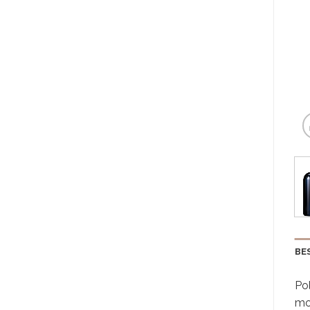
BE
Po
mo