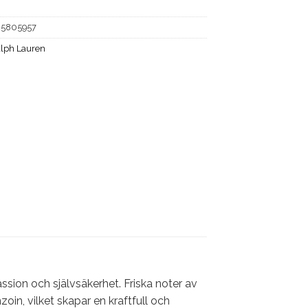
25805957
lph Lauren
ion och självsäkerhet. Friska noter av
n, vilket skapar en kraftfull och