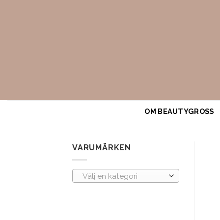
Skip
to
content
OM BEAUTYGROSS
VARUMÄRKEN
Välj en kategori