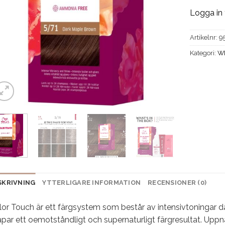
Logga in 
Artikelnr:
9
Kategori:
W
SKRIVNING
YTTERLIGARE INFORMATION
RECENSIONER (0)
or Touch är ett färgsystem som består av intensivtoningar dä
par ett oemotståndligt och supernaturligt färgresultat. Uppn