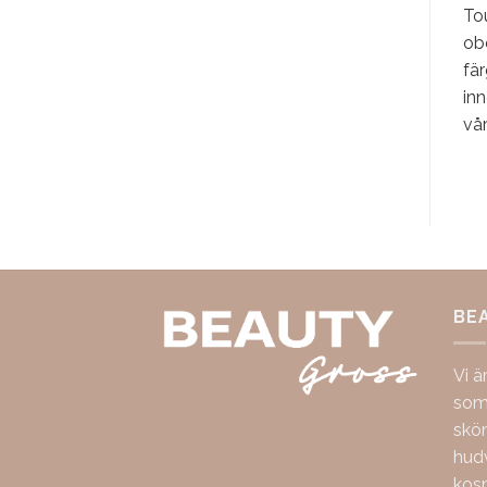
To
obe
fär
inn
vår
BE
Vi ä
som 
skö
hudv
kos