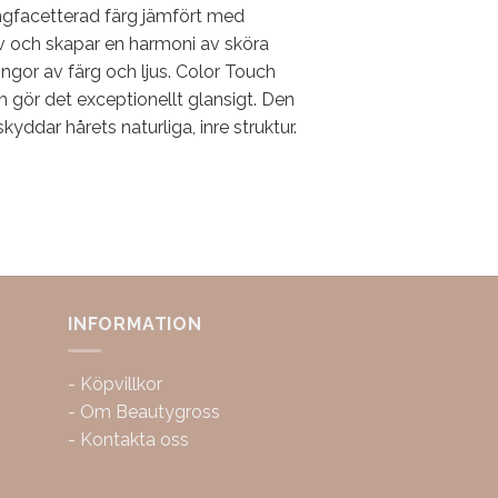
ngfacetterad färg jämfört med
iv och skapar en harmoni av sköra
ngor av färg och ljus. Color Touch
ch gör det exceptionellt glansigt. Den
ddar hårets naturliga, inre struktur.
INFORMATION
-
Köpvillkor
-
Om Beautygross
-
Kontakta oss