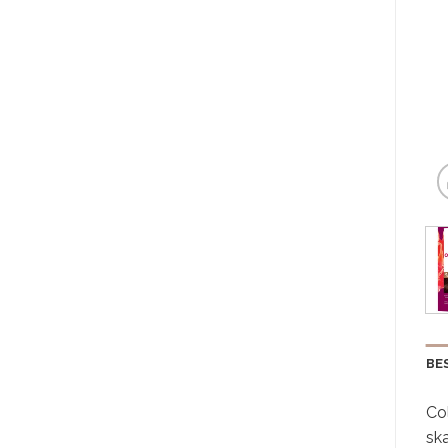
BE
Col
ska