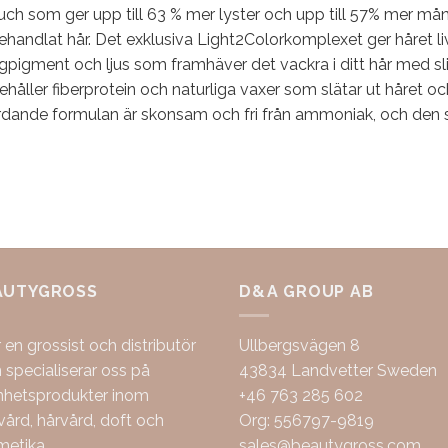
uch som ger upp till 63 % mer lyster och upp till 57% mer må
handlat hår. Det exklusiva Light2Colorkomplexet ger håret l
gpigment och ljus som framhäver det vackra i ditt hår med sli
ehåller fiberprotein och naturliga vaxer som slätar ut håret o
dande formulan är skonsam och fri från ammoniak, och den sky
AUTYGROSS
D&A GROUP AB
r en grossist och distributör
Ullbergsvägen 8
specialiserar oss på
43834 Landvetter Sweden
nhetsprodukter inom
+46 763 285 602
ård, hårvård, doft och
Org: 556797-9819
metika.
sales@beautygross.com