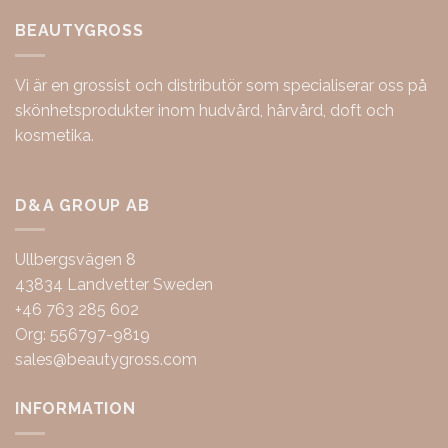
BEAUTYGROSS
Vi är en grossist och distributör som specialiserar oss på
skönhetsprodukter inom hudvård, hårvård, doft och
kosmetika.
D&A GROUP AB
Ullbergsvägen 8
43834 Landvetter Sweden
+46 763 285 602
Org: 556797-9819
sales@beautygross.com
INFORMATION