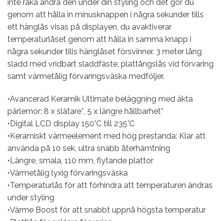
inte råka ändra den under din styling och det gör du
genom att hålla in minusknappen i några sekunder tills
ett hänglås visas på displayen, du avaktiverar
temperaturlåset genom att hålla in samma knapp i
några sekunder tills hänglåset försvinner. 3 meter lång
sladd med vridbart sladdfäste, plattångslås vid förvaring
samt värmetålig förvaringsväska medföljer.
•Avancerad Keramik Ultimate beläggning med äkta
pärlemor: 8 x slätare*, 5 x längre hållbarhet*
•Digital LCD display 150°C till 235°C
•Keramiskt värmeelement med hög prestanda: Klar att
använda på 10 sek, ultra snabb återhämtning
•Längre, smala, 110 mm, flytande plattor
•Värmetålig lyxig förvaringsväska
•Temperaturlås för att förhindra att temperaturen ändras
under styling
•Värme Boost för att snabbt uppnå högsta temperatur