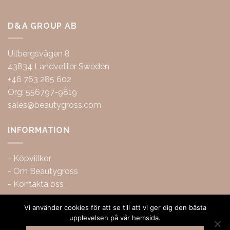
D&A GROUP AB
Ullbergsvägen 8
43834 Landvetter Sweden
+46 763 285 602
Org: 556797-9819
sales@beautygross.com
INFORMATION
-
Köpvillkor
-
Om Beautygross
-
Kontakta oss
Vi använder cookies för att se till att vi ger dig den bästa
upplevelsen på vår hemsida.