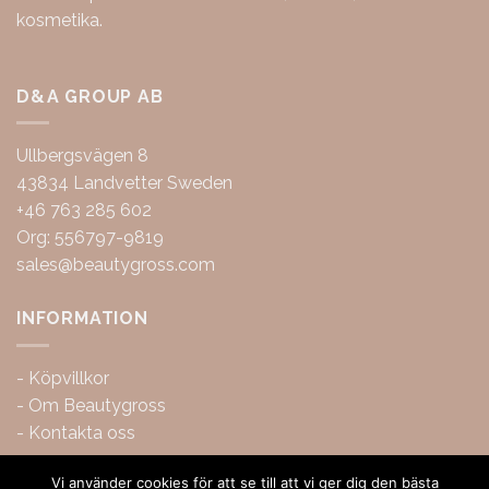
kosmetika.
D&A GROUP AB
Ullbergsvägen 8
43834 Landvetter Sweden
+46 763 285 602
Org: 556797-9819
sales@beautygross.com
INFORMATION
-
Köpvillkor
-
Om Beautygross
-
Kontakta oss
Vi använder cookies för att se till att vi ger dig den bästa