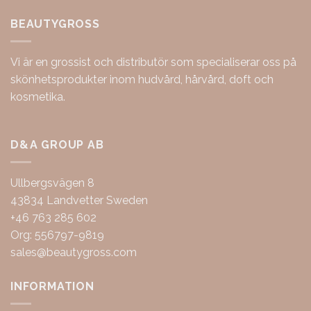
BEAUTYGROSS
Vi är en grossist och distributör som specialiserar oss på
skönhetsprodukter inom hudvård, hårvård, doft och
kosmetika.
D&A GROUP AB
Ullbergsvägen 8
43834 Landvetter Sweden
+46 763 285 602
Org: 556797-9819
sales@beautygross.com
INFORMATION