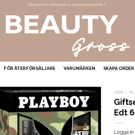
Grossist och distributör av skönhetsprodukter ✓
FÖR ÅTERFÖRSÄLJARE
VARUMÄRKEN
SKAPA ORDER
HEM
/
PL
Gifts
Edt 
Logga in 