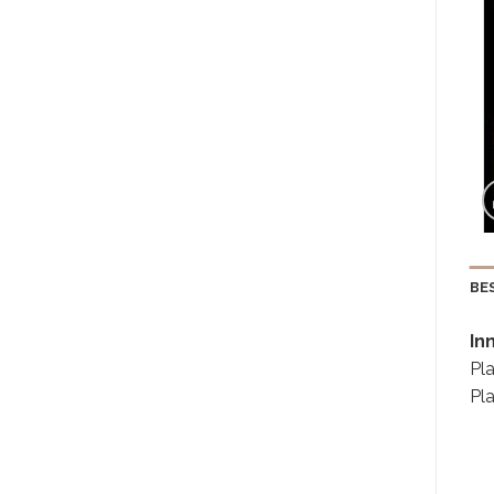
BE
In
Pla
Pl