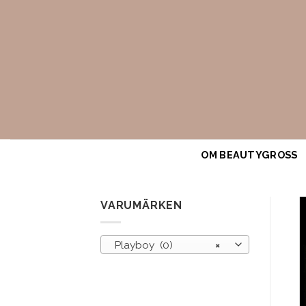
Skip
to
content
OM BEAUTYGROSS
VARUMÄRKEN
Playboy (0)
×