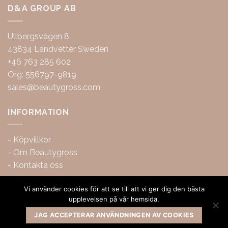
D&A GROUP AB
Ullbergsvägen 8
43834 Landvetter Sweden
+46 763 285 602
Org: 556797-9819
sales@beautygross.com
INFORMATION
-
Köpvillkor
-
Om Beautygross
-
Kontakta oss
Vi använder cookies för att se till att vi ger dig den bästa
upplevelsen på vår hemsida.
JAG ACCEPTERAR ANVÄNDNINGEN AV COOKIES
Copyright 2026 ©
BeautyGross