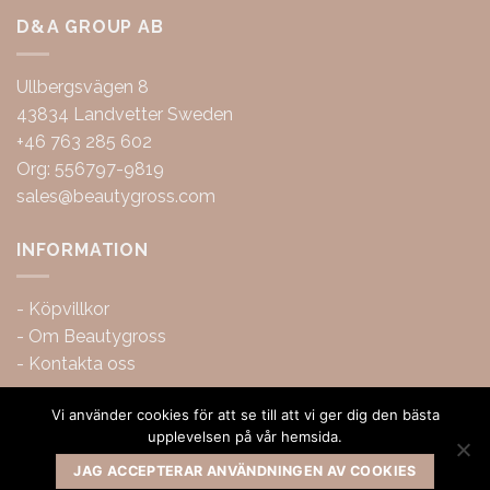
D&A GROUP AB
Ullbergsvägen 8
43834 Landvetter Sweden
+46 763 285 602
Org: 556797-9819
sales@beautygross.com
INFORMATION
-
Köpvillkor
-
Om Beautygross
-
Kontakta oss
Vi använder cookies för att se till att vi ger dig den bästa
upplevelsen på vår hemsida.
JAG ACCEPTERAR ANVÄNDNINGEN AV COOKIES
Copyright 2026 ©
BeautyGross