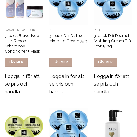
BRAVE. NEW. HAIR.
D:FI
D:FI
3-pack Brave. New.
3-pack D:fi D:struct
3-pack D:fi D:struct
Hair. Reboot
Molding Cream 75g
Molding Cream Blå
Schampoo +
Stor 150g
Conditioner + Mask
LÄS MER
LÄS MER
LÄS MER
Logga in för att
Logga in för att
Logga in för att
se pris och
se pris och
se pris och
handla
handla
handla