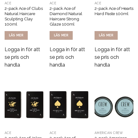
ACE
ACE
ACE
2-pack Ace of Clubs
2-pack Ace of
2-pack Ace of Hearts
Natural Haircare
Diamond Natural
Hard Paste 100ml
Sculpting Clay
Haircare Strong
100ml
Glaze 100ml
LÄS MER
LÄS MER
LÄS MER
Logga in för att
Logga in för att
Logga in för att
se pris och
se pris och
se pris och
handla
handla
handla
ACE
ACE
AMERICAN CREW