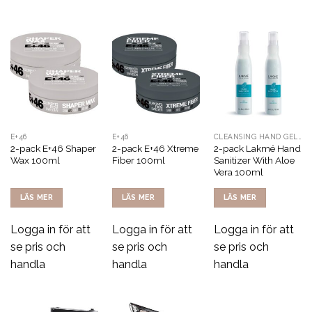
E+46
E+46
CLEANSING HAND GEL WITH ALCOHOL
2-pack E+46 Shaper
2-pack E+46 Xtreme
2-pack Lakmé Hand
Wax 100ml
Fiber 100ml
Sanitizer With Aloe
Vera 100ml
LÄS MER
LÄS MER
LÄS MER
Logga in för att
Logga in för att
Logga in för att
se pris och
se pris och
se pris och
handla
handla
handla