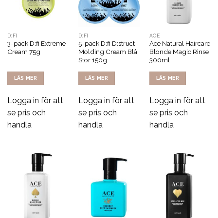
D:FI
D:FI
ACE
3-pack D:fi Extreme
5-pack D:fi D:struct
Ace Natural Haircare
Cream 75g
Molding Cream Blå
Blonde Magic Rinse
Stor 150g
300ml
LÄS MER
LÄS MER
LÄS MER
Logga in för att
Logga in för att
Logga in för att
se pris och
se pris och
se pris och
handla
handla
handla