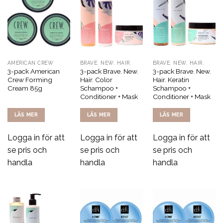
AMERICAN CREW
BRAVE. NEW. HAIR.
BRAVE. NEW. HAIR.
3-pack American
3-pack Brave. New.
3-pack Brave. New.
Crew Forming
Hair. Color
Hair. Keratin
Cream 85g
Schampoo +
Schampoo +
Conditioner + Mask
Conditioner + Mask
LÄS MER
LÄS MER
LÄS MER
Logga in för att
Logga in för att
Logga in för att
se pris och
se pris och
se pris och
handla
handla
handla