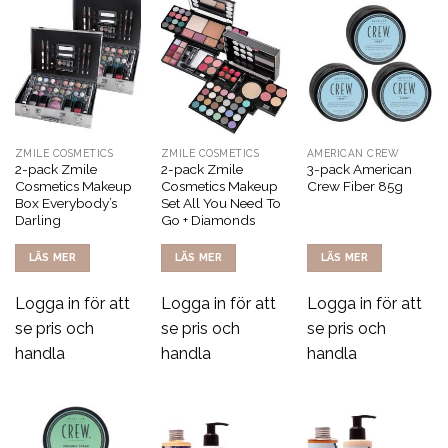
ZMILE COSMETICS
ZMILE COSMETICS
AMERICAN CREW
2-pack Zmile
2-pack Zmile
3-pack American
Cosmetics Makeup
Cosmetics Makeup
Crew Fiber 85g
Box Everybody’s
Set All You Need To
Darling
Go + Diamonds
LÄS MER
LÄS MER
LÄS MER
Logga in för att
Logga in för att
Logga in för att
se pris och
se pris och
se pris och
handla
handla
handla