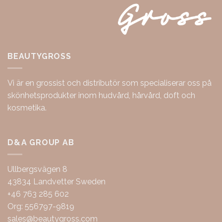
BEAUTYGROSS
Vi är en grossist och distributör som specialiserar oss på
skönhetsprodukter inom hudvård, hårvård, doft och
kosmetika.
D&A GROUP AB
Ullbergsvägen 8
43834 Landvetter Sweden
+46 763 285 602
Org: 556797-9819
sales@beautygross.com