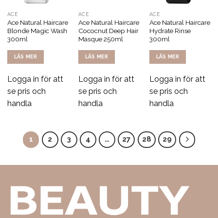
ACE
ACE
ACE
Ace Natural Haircare
Ace Natural Haircare
Ace Natural Haircare
Blonde Magic Wash
Cococnut Deep Hair
Hydrate Rinse
300ml
Masque 250ml
300ml
LÄS MER
LÄS MER
LÄS MER
Logga in för att
Logga in för att
Logga in för att
se pris och
se pris och
se pris och
handla
handla
handla
1
2
3
4
…
27
28
29