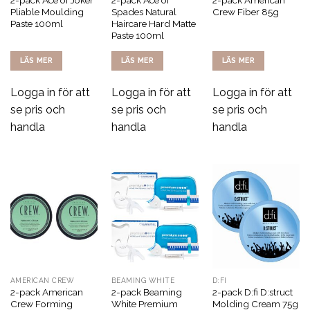
2-pack Ace of Joker
2-pack Ace of
2-pack American
Pliable Moulding
Spades Natural
Crew Fiber 85g
Paste 100ml
Haircare Hard Matte
Paste 100ml
LÄS MER
LÄS MER
LÄS MER
Logga in för att
Logga in för att
Logga in för att
se pris och
se pris och
se pris och
handla
handla
handla
AMERICAN CREW
BEAMING WHITE
D:FI
2-pack American
2-pack Beaming
2-pack D:fi D:struct
Crew Forming
White Premium
Molding Cream 75g