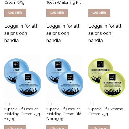
Cream 85g
Teeth Whitening Kit
LÄS MER
LÄS MER
LÄS MER
Logga in för att
Logga in för att
Logga in för att
se pris och
se pris och
se pris och
handla
handla
handla
D:FI
D:FI
D:FI
2-pack D:fi D:struct
2-pack D:fi D:struct
2-pack D:fi Extreme
Molding Cream 75g
Molding Cream Blå
Cream 75g
+ 150g
Stor 150g